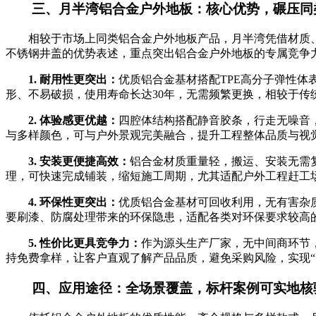
三、月半湾铝合金户外地板：核心优势，碾压同
相较于市场上同类铝合金户外地板产品，月半湾凭借材质
不锈钢井盖的优势表述，重点突出铝合金户外地板的专属竞争
1. 耐用性更突出：
优质铝合金基材搭配TPE高分子弹性
形、不易破损，使用寿命长达30年，无需频繁更换，相较于传
2. 体验感更优越：
四腔体结构搭配静音胶条，行走无噪音
与多样颜色，可与户外景观完美融合，提升工程整体品质与视
3. 安装更便捷高效：
铝合金材质重量轻，搬运、安装无需
理，可快速完成铺装，缩短施工周期，尤其适配户外工程赶工
4. 环保性更突出：
优质铝合金基材可回收利用，无有害杂
要刷漆、防腐处理带来的环保隐患，适配各类对环保要求较高
5. 性价比更具竞争力：
作为源头生产厂家，无中间商环节
持免费拿样，让客户直观了解产品品质，避免采购风险，实现“
四、应用途径：全场景覆盖，标杆案例可实地核