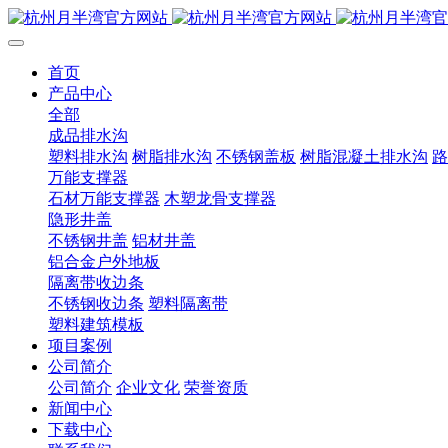
首页
产品中心
全部
成品排水沟
塑料排水沟
树脂排水沟
不锈钢盖板
树脂混凝土排水沟
路
万能支撑器
石材万能支撑器
木塑龙骨支撑器
隐形井盖
不锈钢井盖
铝材井盖
铝合金户外地板
隔离带收边条
不锈钢收边条
塑料隔离带
塑料建筑模板
项目案例
公司简介
公司简介
企业文化
荣誉资质
新闻中心
下载中心