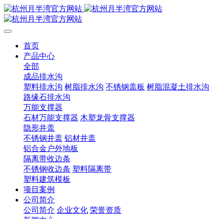
首页
产品中心
全部
成品排水沟
塑料排水沟
树脂排水沟
不锈钢盖板
树脂混凝土排水沟
路缘石排水沟
万能支撑器
石材万能支撑器
木塑龙骨支撑器
隐形井盖
不锈钢井盖
铝材井盖
铝合金户外地板
隔离带收边条
不锈钢收边条
塑料隔离带
塑料建筑模板
项目案例
公司简介
公司简介
企业文化
荣誉资质