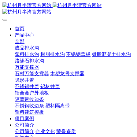
首页
产品中心
全部
成品排水沟
塑料排水沟
树脂排水沟
不锈钢盖板
树脂混凝土排水沟
路缘石排水沟
万能支撑器
石材万能支撑器
木塑龙骨支撑器
隐形井盖
不锈钢井盖
铝材井盖
铝合金户外地板
隔离带收边条
不锈钢收边条
塑料隔离带
塑料建筑模板
项目案例
公司简介
公司简介
企业文化
荣誉资质